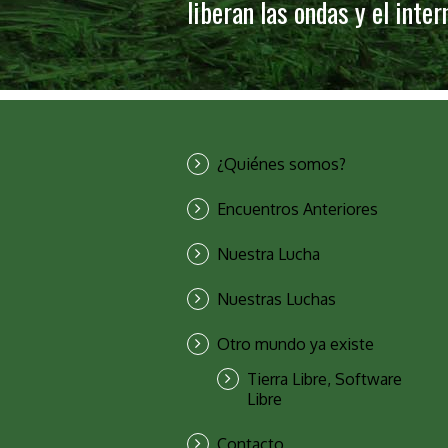
liberan las ondas y el inte
¿Quiénes somos?
Encuentros Anteriores
Nuestra Lucha
Nuestras Luchas
Otro mundo ya existe
Tierra Libre, Software
Libre
Contacto