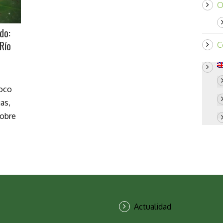
O
do:
Río
C
poco
as,
sobre
Actualidad