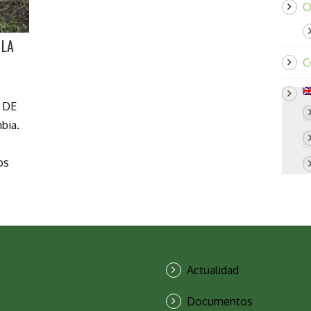
O
 LA
C
 DE
bia.
os
Actualidad
Documentos