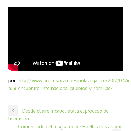
por:
http://www.procesocampesinolavega.org/2017/04/inv
al-8-encuentro-internacional-pueblos-y-semillas/
Desde el aire Incauca ataca el proceso de
liberación
Comunicado del resguardo de Huellas tras ataque