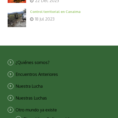
22 Dec 2023
Control territorial en Canaima
18 Jul 2023
¿Quiénes somos?
Encuentros Anteriores
Nuestra Lucha
Nuestras Luchas
Otro mundo ya existe