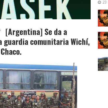
23
[Argentina] Se da a
s
a guardia comunitaria Wichí,
 Chaco.