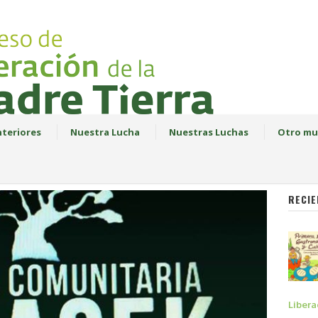
teriores
Nuestra Lucha
Nuestras Luchas
Otro mu
RECIE
Libera