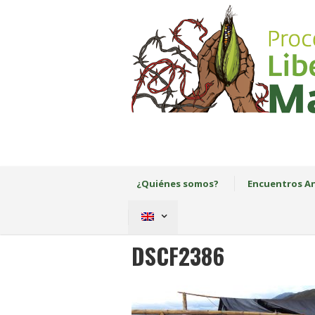
¿Quiénes somos?
Encuentros An
DSCF2386