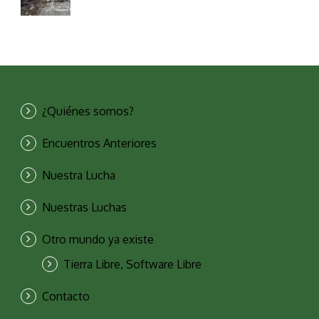
¿Quiénes somos?
Encuentros Anteriores
Nuestra Lucha
Nuestras Luchas
Otro mundo ya existe
Tierra Libre, Software Libre
Contacto