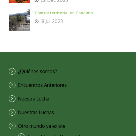
22 Dec 2023
Control territorial en Canaima
18 Jul 2023
¿Quiénes somos?
Encuentros Anteriores
Nuestra Lucha
Nuestras Luchas
Otro mundo ya existe