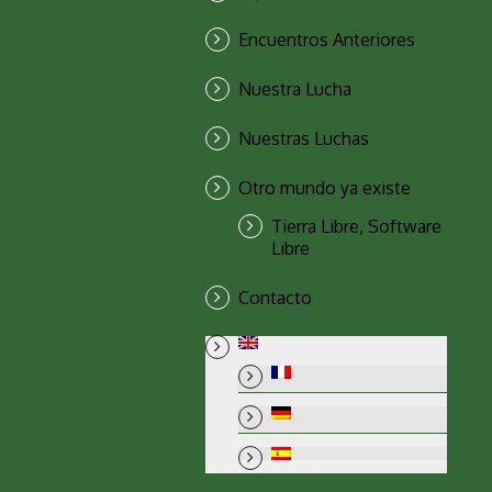
Encuentros Anteriores
Nuestra Lucha
Nuestras Luchas
Otro mundo ya existe
Tierra Libre, Software
Libre
Contacto