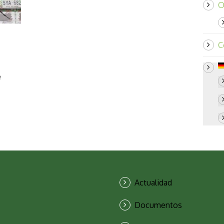
O
C
e
Actualidad
Documentos