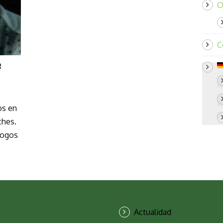
O
C
e
os en
ches.
logos
Actualidad