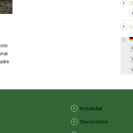
O
C
este
onal
Madre
Actualidad
Documentos