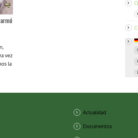
O
e armó
C
n,
ra vez
mos la
Actualidad
Documentos