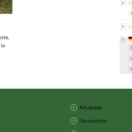
O
C
orte,
 la
Actualidad
Documentos