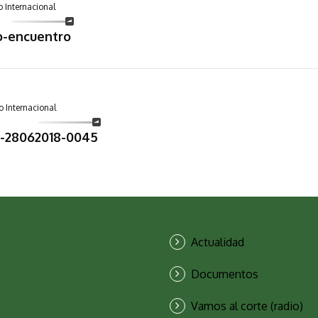
 Internacional
o-encuentro
o Internacional
8-28062018-0045
Actualidad
Documentos
Vamos al corte (radio)