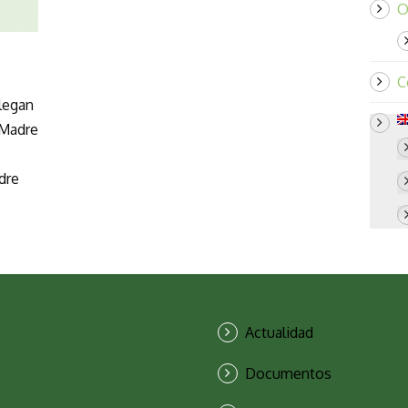
O
C
legan
 Madre
dre
Actualidad
Documentos