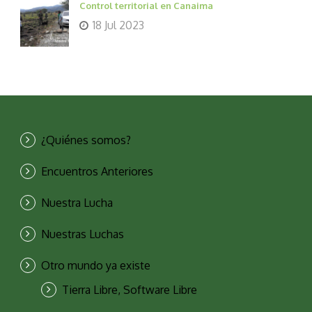
Control territorial en Canaima
18 Jul 2023
¿Quiénes somos?
Encuentros Anteriores
Nuestra Lucha
Nuestras Luchas
Otro mundo ya existe
Tierra Libre, Software Libre