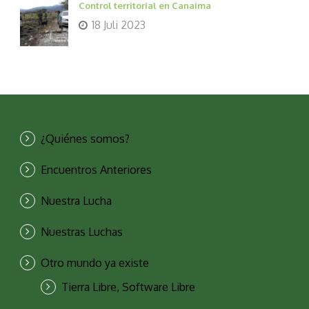
Control territorial en Canaima
18 Juli 2023
¿Quiénes somos?
Encuentros Anteriores
Nuestra Lucha
Nuestras Luchas
Otro mundo ya existe
Tierra Libre, Software Libre