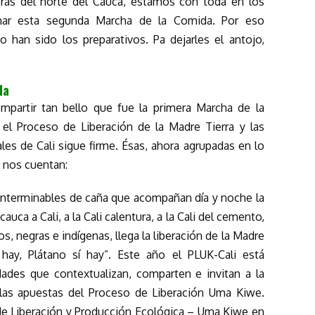
ras del norte del Cauca, estamos con toda en los
inar esta segunda Marcha de la Comida. Por eso
han sido los preparativos. Pa dejarles el antojo,
da
partir tan bello que fue la primera Marcha de la
 el Proceso de Liberación de la Madre Tierra y las
les de Cali sigue firme. Ésas, ahora agrupadas en lo
, nos cuentan:
 interminables de caña que acompañan día y noche la
auca a Cali, a la Cali calentura, a la Cali del cemento,
os, negras e indígenas, llega la liberación de la Madre
hay, Plátano sí hay”. Este año el PLUK-Cali está
dades que contextualizan, comparten e invitan a la
las apuestas del Proceso de Liberación Uma Kiwe.
de Liberación y Producción Ecológica – Uma Kiwe en