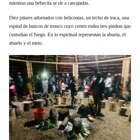
mientras una bebecita se ríe a carcajadas.
D
iez
p
ilares
adornados con heliconias, un techo de iraca, un
a
espiral de
bancos de
tronco cuyo centro rodea tres piedras que
custodia
n el fuego.
En lo espiritual representan l
a abuela, el
abuelo y el ni
eto.