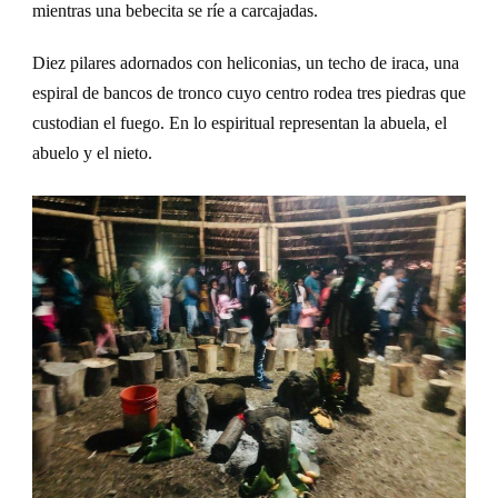
mientras una bebecita se ríe a carcajadas.
D
iez
p
ilares
adornados con heliconias, un techo de iraca, un
a
espiral de
bancos de
tronco cuyo centro rodea tres piedras que
custodia
n el fuego.
En lo espiritual representan l
a abuela, el
abuelo y el ni
eto.