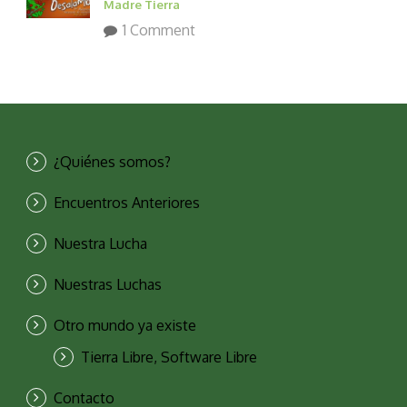
Madre Tierra
1 Comment
¿Quiénes somos?
Encuentros Anteriores
Nuestra Lucha
Nuestras Luchas
Otro mundo ya existe
Tierra Libre, Software Libre
Contacto