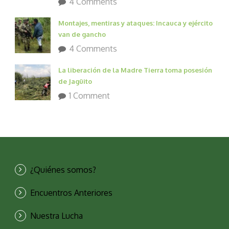
4 Comments
Montajes, mentiras y ataques: Incauca y ejército
van de gancho
4 Comments
La liberación de la Madre Tierra toma posesión
de Jagüito
1 Comment
¿Quiénes somos?
Encuentros Anteriores
Nuestra Lucha