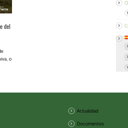
O
e del
C
de
iva, o
Actualidad
Documentos