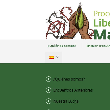
¿Quiénes somos?
Encuentros An
¿Quiénes somos?
Encuentros Anteriores
Nuestra Lucha