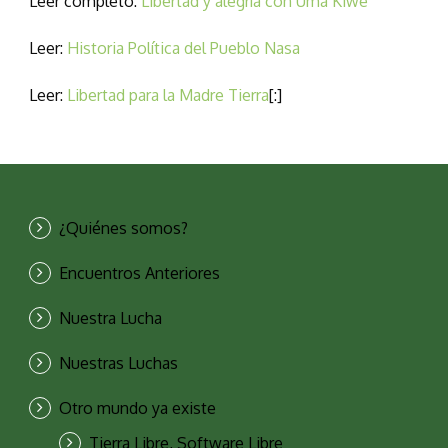
Leer completo:
Libertad y alegría con Uma Kiwe
Leer:
Historia Política del Pueblo Nasa
Leer:
Libertad para la Madre Tierra
[:]
¿Quiénes somos?
Encuentros Anteriores
Nuestra Lucha
Nuestras Luchas
Otro mundo ya existe
Tierra Libre, Software Libre