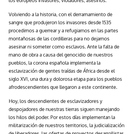
los europeos invasores, violadores, asesinos.
Volviendo a la historia
, c
on
el derramamiento de
sangre que produjeron los invasores
desde 1535
procedimos a guerrear
y a
refugiarnos en las partes
montañosas de las cordilleras para no dejarnos
asesinar ni someter como esclavos.
Ante la falta de
mano de obra a causa del genocidio de nuestro
s
pueblo
s
, la corona española implementa
la
esclavización de gentes traídas
de África
desde el
siglo XVI,
una dura y dolorosa etapa para los pueblos
afrodescendientes que llegaron a este continente.
Hoy, los descendientes de
esclavizadores
y
despojadores de
nuestras
tierras siguen manejando
los hilos del poder.
Por estos días implementa
n
la
militarización de nuestros territorios,
la judicialización
de liberadores,
las ofertas de proyectos
desarrollistas
,