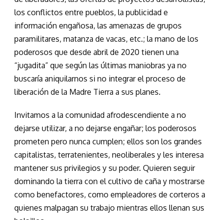
los
conflictos entre pueblos, la publicidad e
información engañosa, las amenazas de grupos
paramilitares, matanza de vacas, etc.;
la mano de los
poderosos
que
desde abril de 2020 tienen un
a
“jugadita”
que según las últimas maniobras ya
no
buscaría
aniquilar
nos
si no integrar
el proceso de
liberación de la Madre Tierra
a sus planes.
Invitamos a la comunidad afrodescendiente
a no
dejarse
utiliza
r
,
a
no
dejarse
engañar;
los poderosos
prometen pero
nunca cumplen;
ellos
son
los grandes
capitalistas, terratenientes, neoliberales
y les interesa
mantener sus privilegios y su poder.
Quieren seguir
dominando la tierra con el cultivo de caña
y
mostrarse
como
benefactores, como empleadores
de corteros
a
quienes
malpag
an
su trabajo
mientras ellos llenan sus