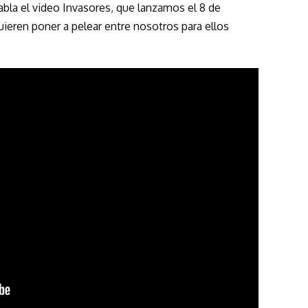
abla el video Invasores, que lanzamos el 8 de
ieren poner a pelear entre nosotros para ellos