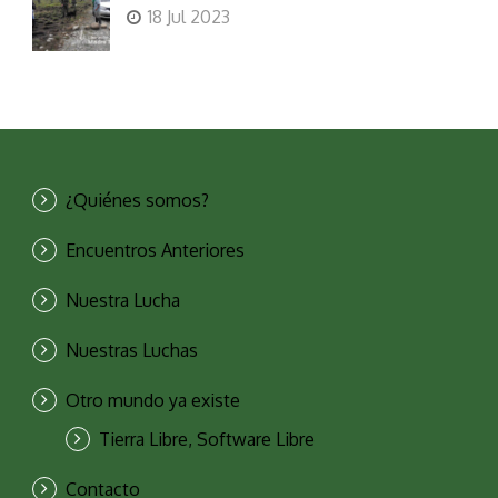
18 Jul 2023
¿Quiénes somos?
Encuentros Anteriores
Nuestra Lucha
Nuestras Luchas
Otro mundo ya existe
Tierra Libre, Software Libre
Contacto