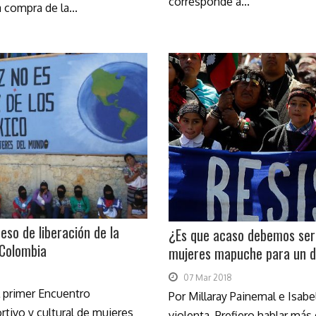
corresponde a...
a compra de la...
eso de liberación de la
¿Es que acaso debemos ser 
 Colombia
mujeres mapuche para un 
07 Mar 2018
l primer Encuentro
Por Millaray Painemal e Isab
portivo y cultural de mujeres
violenta. Prefiero hablar más