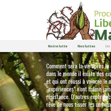
Notre lutte
Nos luttes
Un 
Comment sera la vie après le 
dans le monde il existe des ex
et qui ont réussi à vaincre le
“expériences” n’ont même jama
résistance. D’autres expérienc
rêve de nous tisser les uns a