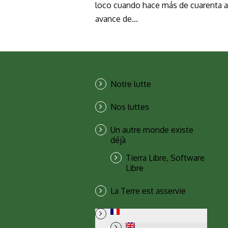
loco cuando hace más de cuarenta a
avance de...
Notre lutte
Nos luttes
Un autre monde existe
déjà
Tierra Libre, Software
Libre
La Terre est asservie