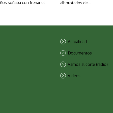
ños soñaba con frenar el
alborotados de...
Actualidad
Documentos
Vamos al corte (radio)
Videos