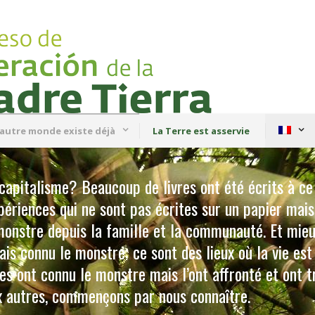
autre monde existe déjà
La Terre est asservie
capitalisme? Beaucoup de livres ont été écrits à ce
périences qui ne sont pas écrites sur un papier mai
 monstre depuis la famille et la communauté. Et mieu
is connu le monstre; ce sont des lieux où la vie est
es ont connu le monstre mais l’ont affronté et ont t
ux autres, commençons par nous connaître.