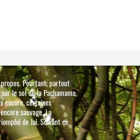
 propos. Pourtant, partout
s sur le sol de la Pachamama,
x encore, certaines
 encore sauvage. La
riomphé de lui. Suivant ce