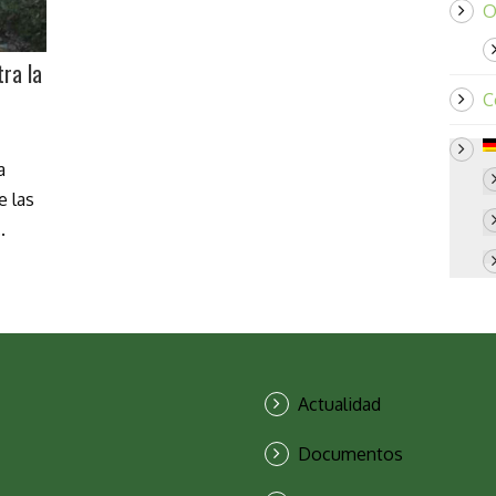
O
tra la
C
a
e las
.
Actualidad
Documentos