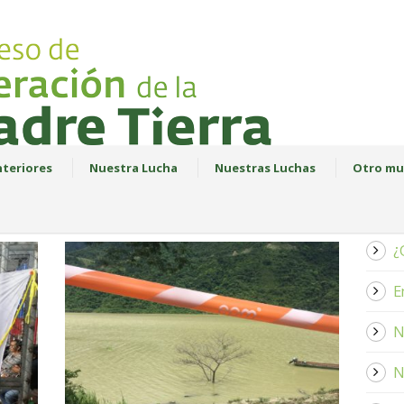
teriores
Nuestra Lucha
Nuestras Luchas
Otro mu
¿
E
N
N