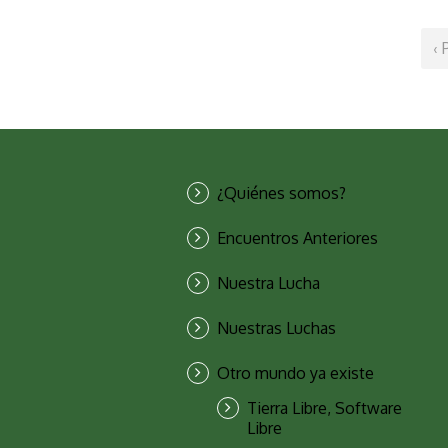
‹ 
¿Quiénes somos?
Encuentros Anteriores
Nuestra Lucha
Nuestras Luchas
Otro mundo ya existe
Tierra Libre, Software
Libre