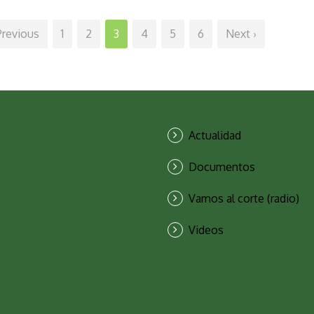
Previous
1
2
3
4
5
6
Next ›
Actualidad
Documentos
Vamos al corte (radio)
Videos