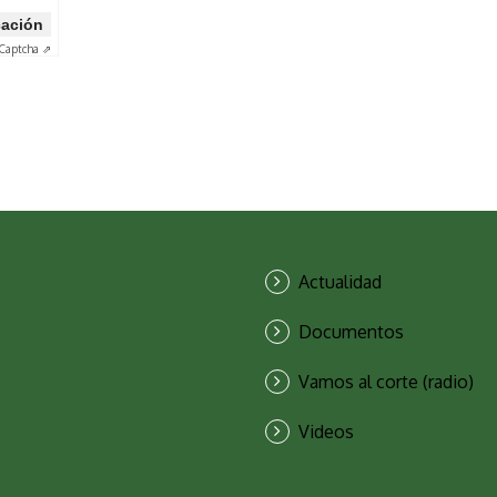
icación
Captcha ⇗
Actualidad
Documentos
Vamos al corte (radio)
Videos