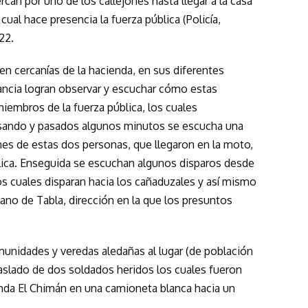
rcan por uno de los callejones hasta llegar a la casa
cual hace presencia la fuerza pública (Policía,
22.
n cercanías de la hacienda, en sus diferentes
tancia logran observar y escuchar cómo estas
iembros de la fuerza pública, los cuales
rsando y pasados algunos minutos se escucha una
nes de estas dos personas, que llegaron en la moto,
lica. Enseguida se escuchan algunos disparos desde
los cuales disparan hacia los cañaduzales y así mismo
lano de Tabla, dirección en la que los presuntos
munidades y veredas aledañas al lugar (de población
raslado de dos soldados heridos los cuales fueron
nda El Chimán en una camioneta blanca hacia un