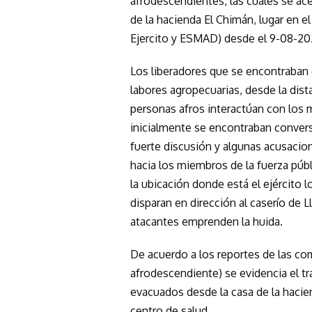
afrodescendientes, las cuales se ace
de la hacienda El Chimán, lugar en el 
Ejercito y ESMAD) desde el 9-08-20
Los liberadores que se encontraban e
labores agropecuarias, desde la dis
personas afros interactúan con los m
inicialmente se encontraban conve
fuerte discusión y algunas acusacio
hacia los miembros de la fuerza púb
la ubicación donde está el ejército 
disparan en dirección al caserío de L
atacantes emprenden la huida.
De acuerdo a los reportes de las co
afrodescendiente) se evidencia el t
evacuados desde la casa de la hacie
centro de salud.