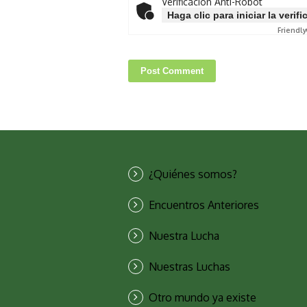
Verificación Anti-Robot
Haga clic para iniciar la verif
Friendly
¿Quiénes somos?
Encuentros Anteriores
Nuestra Lucha
Nuestras Luchas
Otro mundo ya existe