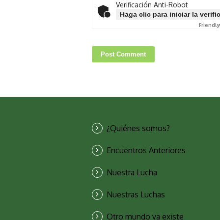
Verificación Anti-Robot
Haga clic para iniciar la verif
Friendly
¿Quiénes somos?
Encuentros Anteriores
Nuestra Lucha
Nuestras Luchas
Otro mundo ya existe