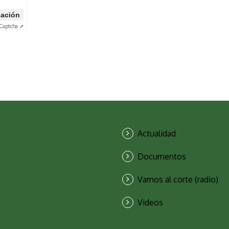
icación
Captcha ⇗
Actualidad
Documentos
Vamos al corte (radio)
Videos