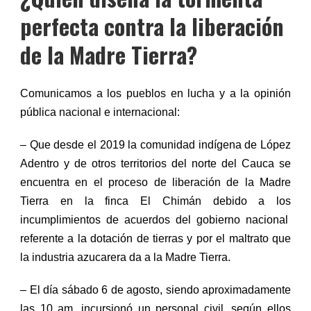
perfecta contra la liberación
de la Madre Tierra?
Comunicamos a los pueblos en lucha y a la opinión
pública nacional e internacional:
– Que desde el 2019 la comunidad indígena de López
Adentro y de otros territorios del norte del Cauca se
encuentra en el proceso de liberación de la
M
adre
T
ierra en la finca El Chim
á
n debido a l
os
incumplimiento
s
de acuerdos
del gobierno
n
acional
referente a la dotación de tierras y por el maltrato
que
la industria azucarera da
a la
Madre Tierra
.
– El día
s
ábado
6
de
a
gosto, siendo aproximadamente
las 10
am,
incursionó un personal civil, según ellos