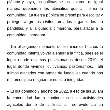
plátano y soya, las gallinas se las llevaron, de igual
manera quemaron los utensilios que allí tenía la
comunidad.
L
a fuerza pública se prest
ó
para escoltar y
proteger a grupos civiles armados organizados en
pandillas, y a la guardia cimarrona,
para atacar a la
comunidad liberadora.
– En el segundo momento de l
os
mismo
s hechos
la
comunidad intenta
volver a entrar a
la finca,
pues es el
lugar
donde est
amos
posesionad
os
desde 2019,
el
lugar donde vivimos, cultivamos, pastoreamos…
allí
fu
imos
atacad
os
con armas de fuego,
es cuando
nos
retiramos
para resguardar
nuestra
integridad.
– El día domingo 7
a
gosto de 2022, a eso de las 10 am
la comunidad fue
a continuar con las actividades
agrícolas dentro de la finca, allí se evidencia un