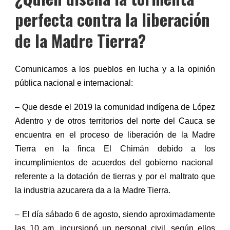
perfecta contra la liberación
de la Madre Tierra?
Comunicamos a los pueblos en lucha y a la opinión
pública nacional e internacional:
– Que desde el 2019 la comunidad indígena de López
Adentro y de otros territorios del norte del Cauca se
encuentra en el proceso de liberación de la
M
adre
T
ierra en la finca El Chim
á
n debido a l
os
incumplimiento
s
de acuerdos
del gobierno
n
acional
referente a la dotación de tierras y por el maltrato
que
la industria azucarera da
a la
Madre Tierra
.
– El día
s
ábado
6
de
a
gosto, siendo aproximadamente
las 10
am,
incursionó un personal civil, según ellos