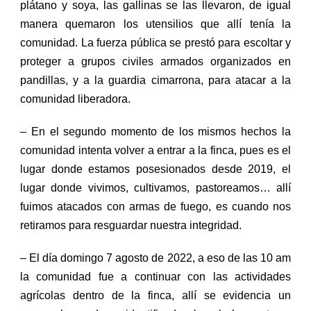
plátano y soya, las gallinas se las llevaron, de igual
manera quemaron los utensilios que allí tenía la
comunidad.
L
a fuerza pública se prest
ó
para escoltar y
proteger a grupos civiles armados organizados en
pandillas, y a la guardia cimarrona,
para atacar a la
comunidad liberadora.
– En el segundo momento de l
os
mismo
s hechos
la
comunidad intenta
volver a entrar a
la finca,
pues es el
lugar
donde est
amos
posesionad
os
desde 2019,
el
lugar donde vivimos, cultivamos, pastoreamos…
allí
fu
imos
atacad
os
con armas de fuego,
es cuando
nos
retiramos
para resguardar
nuestra
integridad.
– El día domingo 7
a
gosto de 2022, a eso de las 10 am
la comunidad fue
a continuar con las actividades
agrícolas dentro de la finca, allí se evidencia un