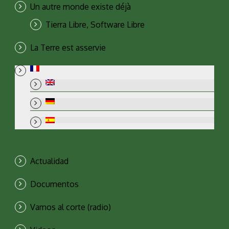
Un autre monde existe déjà
Tierra Libre, Software Libre
La Terre est asservie
Actualidad
Documentos
Vamos al corte (radio)