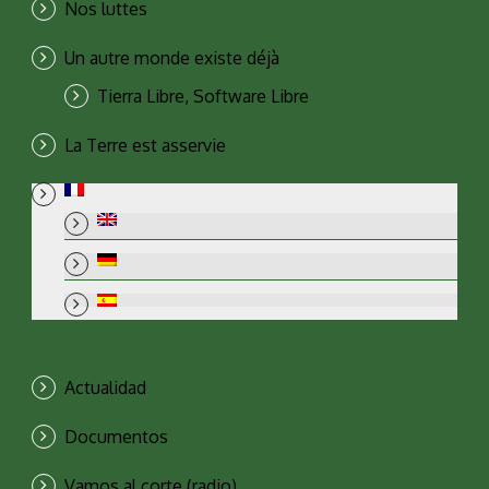
Nos luttes
Un autre monde existe déjà
Tierra Libre, Software Libre
La Terre est asservie
Actualidad
Documentos
Vamos al corte (radio)