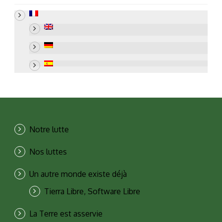
Notre lutte
Nos luttes
Un autre monde existe déjà
Tierra Libre, Software Libre
La Terre est asservie