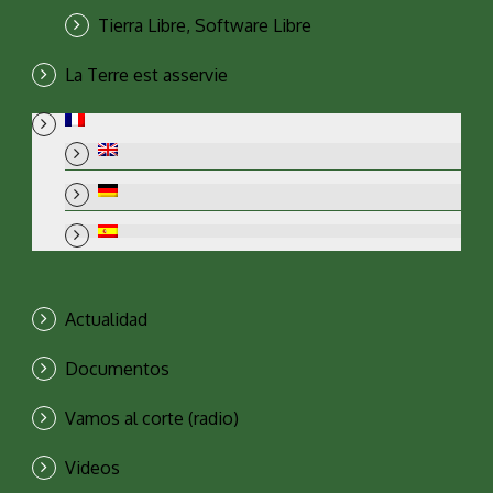
Tierra Libre, Software Libre
La Terre est asservie
Actualidad
Documentos
Vamos al corte (radio)
Videos