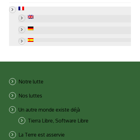
Notre lutte
Nos luttes
Un autre monde existe déjà
Tierra Libre, Software Libre
La Terre est asservie