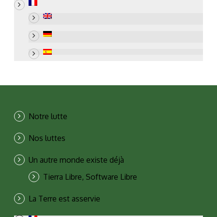
Notre lutte
Nos luttes
Un autre monde existe déjà
Tierra Libre, Software Libre
La Terre est asservie