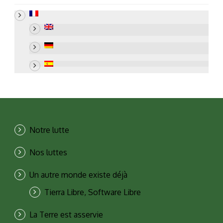
Notre lutte
Nos luttes
Un autre monde existe déjà
Tierra Libre, Software Libre
La Terre est asservie