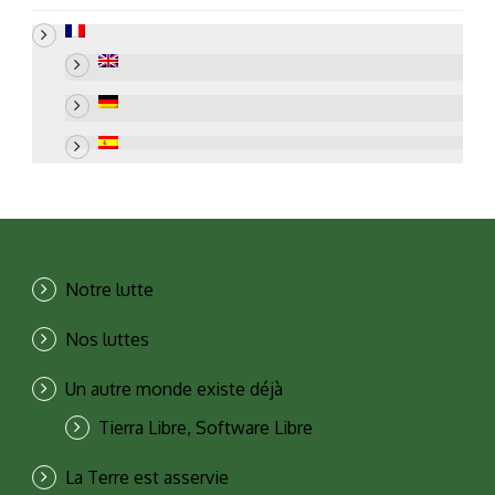
Notre lutte
Nos luttes
Un autre monde existe déjà
Tierra Libre, Software Libre
La Terre est asservie