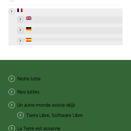
Notre lutte
Nos luttes
Un autre monde existe déjà
Tierra Libre, Software Libre
La Terre est asservie