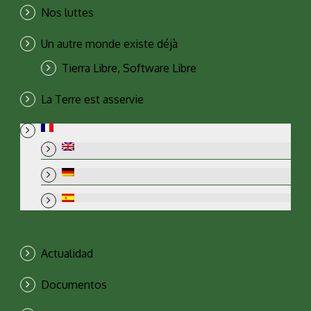
Nos luttes
Un autre monde existe déjà
Tierra Libre, Software Libre
La Terre est asservie
Actualidad
Documentos