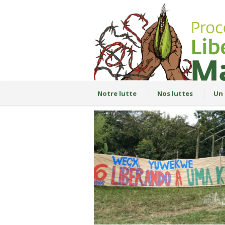
Notre lutte
Nos luttes
Un 