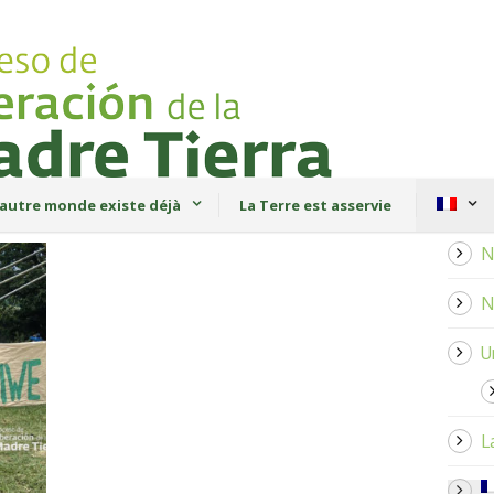
autre monde existe déjà
La Terre est asservie
N
N
U
L