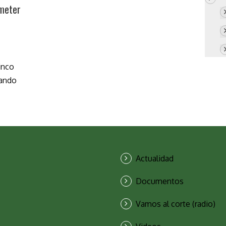
 meter
inco
rando
Actualidad
Documentos
Vamos al corte (radio)