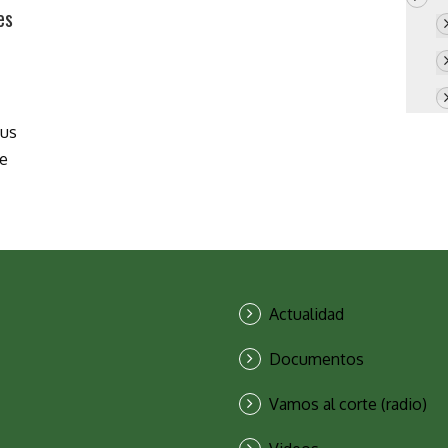
es
sus
ue
Actualidad
Documentos
Vamos al corte (radio)