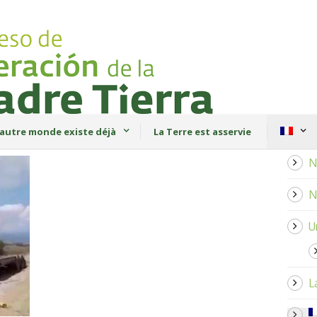
autre monde existe déjà
La Terre est asservie
N
N
U
L