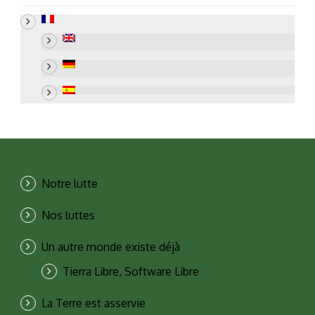
Notre lutte
Nos luttes
Un autre monde existe déjà
Tierra Libre, Software Libre
La Terre est asservie