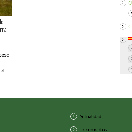
O
le
C
erra
oceso
el
Actualidad
Documentos